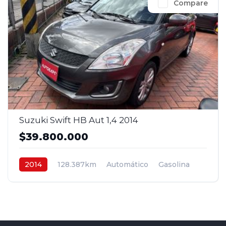
Compare
Suzuki Swift HB Aut 1,4 2014
$39.800.000
2014
128.387km
Automático
Gasolina
4x2
$39.800.000