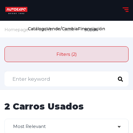
Catálogo
Vende/Cambia
Financiación
Homepage
Search
Swift
Suzuki
Filters (2)
2 Carros Usados
Most Relevant