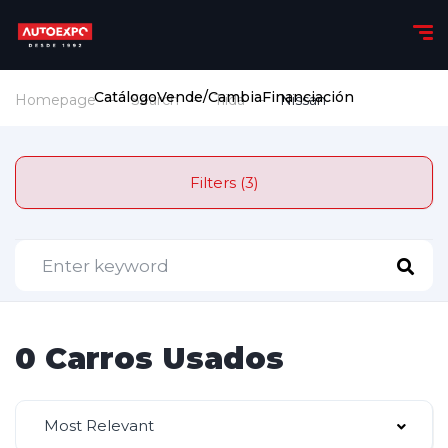
Catálogo
Vende/Cambia
Financiación
Homepage
Search
Tiida
Nissan
Filters (3)
0 Carros Usados
Most Relevant