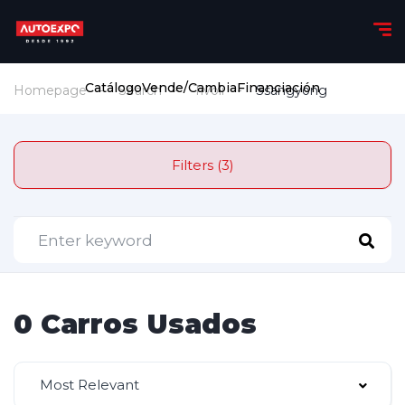
Catálogo
Vende/Cambia
Financiación
Homepage
Search
Tivoli
Ssangyong
Filters (3)
0 Carros Usados
Most Relevant