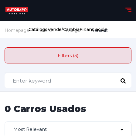
Catálogo
Vende/Cambia
Financiación
Homepage
Search
Twingo
Renault
Filters (3)
0 Carros Usados
Most Relevant