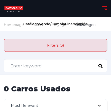
Catálogo
Vende/Cambia
Financiación
Homepage
Search
Voyage
Volkswagen
Filters (3)
0 Carros Usados
Most Relevant