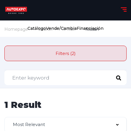
Catálogo
Vende/Cambia
Financiación
Homepage
Search
X-Trail.
Nissan
Filters (2)
1 Result
Most Relevant