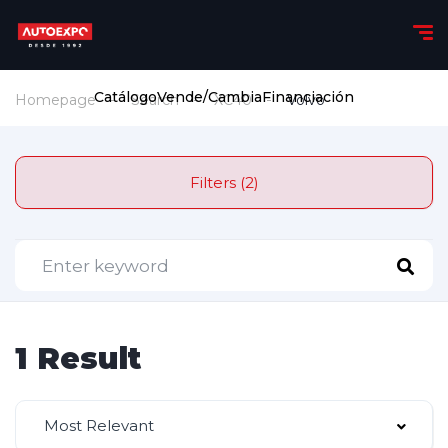
Catálogo
Vende/Cambia
Financiación
Homepage
Search
XC40
Volvo
Filters (2)
1 Result
Most Relevant