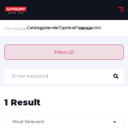
Catálogo
Vende/Cambia
Financiación
Homepage
Search
Yeti
Skoda
Filters (2)
1 Result
Most Relevant