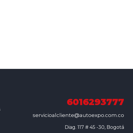
6016293777
s
servicioalcliente@autoexpo.com.co
Diag. 117 # 45 -30, Bogotá
