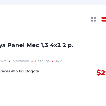
a Panel Mec 1,3 4x2 2 p.
52km
Mecánico
Gasolina
4x2
$2
aracas #1b 60, Bogotá