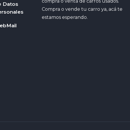
compra o venta de carros usados.
e Datos
Compra o vende tu carro ya, acá te
ersonales
estamos esperando.
ebMail