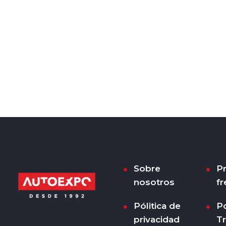
Sobre
P
nosotros
fr
Pólitica de
Po
privacidad
T