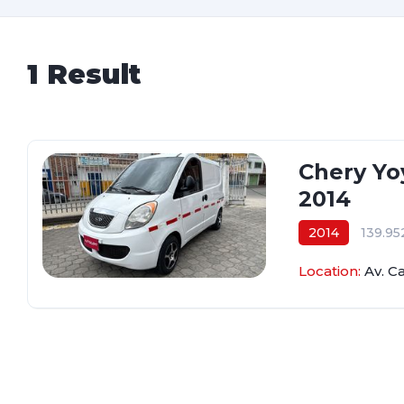
1 Result
Chery Yoy
2014
2014
139.9
$29.800.000
Location:
Av. C