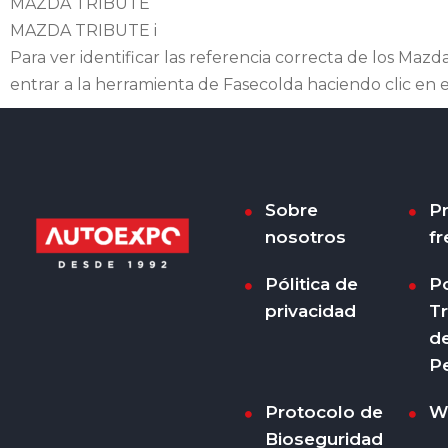
MAZDA TRIBUTE
MAZDA TRIBUTE i
Para ver identificar las referencia correcta de los M
entrar a la herramienta de Fasecolda haciendo clic en 
Sobre
P
nosotros
fr
Pólitica de
Po
privacidad
T
d
P
Protocolo de
W
Bioseguridad