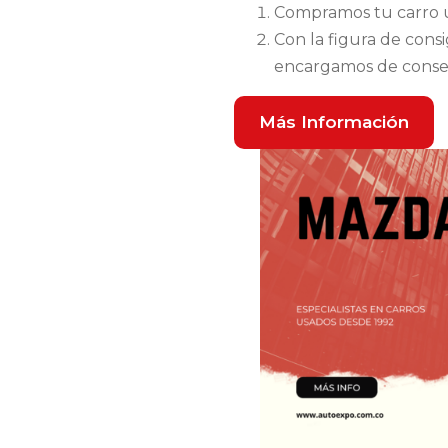
Compramos tu carro u
Con la figura de cons
encargamos de consegu
Más Información