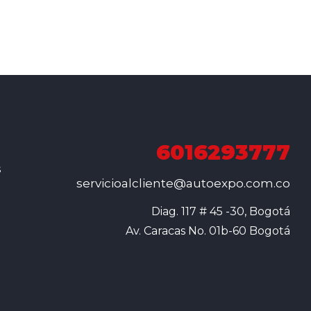
6016293777
s
servicioalcliente@autoexpo.com.co
Diag. 117 # 45 -30, Bogotá

Av. Caracas No. 01b-60 Bogotá