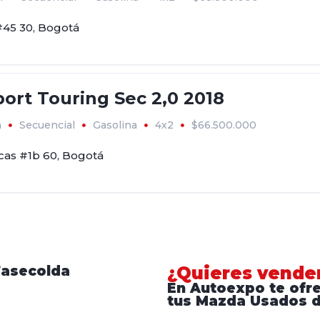
#45 30, Bogotá
ort Touring Sec 2,0 2018
m
Secuencial
Gasolina
4x2
$66.500.000
acas #1b 60, Bogotá
Fasecolda
¿Quieres vende
En Autoexpo te ofr
tus Mazda Usados d