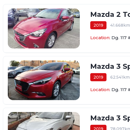
Mazda 2 To
2019
41.668km
Location:
Dg. 117 
Mazda 3 Sp
2019
62.541km
Location:
Dg. 117 
Mazda 3 Sp
2019
78.097k