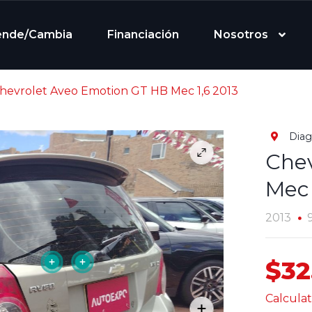
ende/Cambia
Financiación
Nosotros
hevrolet Aveo Emotion GT HB Mec 1,6 2013
Diag
Chev
Mec 
2013
$32
Calculat