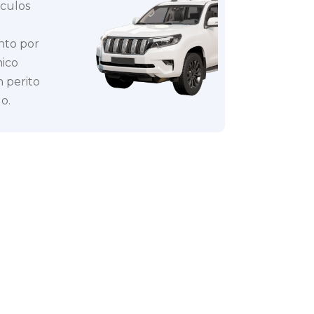
ículos
nto por
nico
 perito
o.