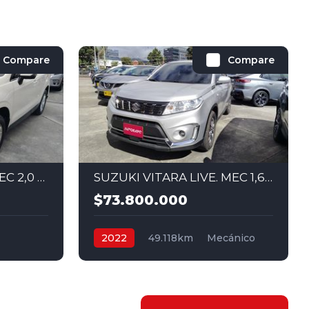
Compare
Compare
SUBARU FORESTER. SEC 2,0 4X4 2014
SUZUKI VITARA LIVE. MEC 1,6 4X2 2022
$73.800.000
2022
49.118km
Mecánico
x4
Gasolina
4x2