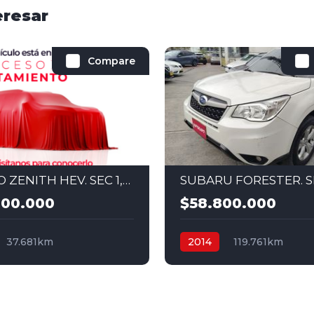
eresar
Compare
KIA NIRO ZENITH HEV. SEC 1,6 HYBRID 4X2 2025
800.000
$58.800.000
37.681km
2014
119.761km
al
Hybrid
4x2
Secuencial
Gasolina
4