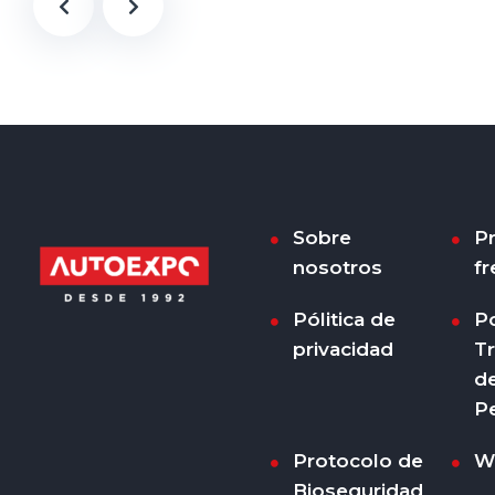
Sobre
P
nosotros
fr
Pólitica de
Po
privacidad
T
d
P
Protocolo de
W
Bioseguridad