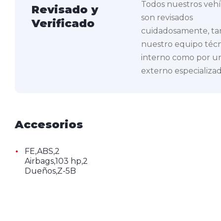
Todos nuestros veh
Revisado y
son revisados
Verificado
cuidadosamente, ta
nuestro equipo téc
interno como por un
externo especializad
Accesorios
•
FE,ABS,2
Airbags,103 hp,2
Dueños,Z-5B