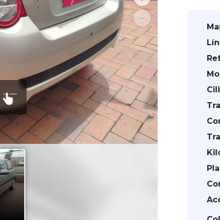
Mar
Lín
Ref
Mo
Cil
Tra
Co
Tra
Kil
Pla
Con
Acc
Col