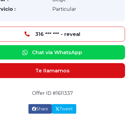
vicio :
Particular
316 *** *** - reveal
Chat via WhatsApp
Te llamamos
Offer ID #1611337
Share
Tweet