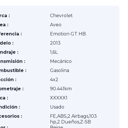
ca :
Chevrolet
ea :
Aveo
erencia :
Emotion GT HB.
delo :
2013
indraje :
1,6L
nsmisión :
Mecánico
mbustible :
Gasolina
cción :
4x2
ometraje :
90.441km
ca :
XXXXX1
dición :
Usado
esorios :
FE,ABS,2 Airbags,103
hp,2 Dueños,Z-5B
or :
Beige