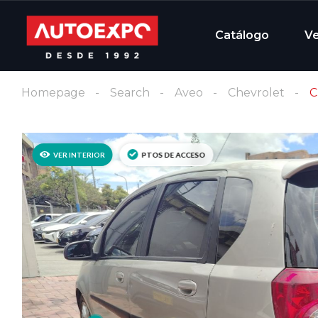
Catálogo
V
Homepage
Search
Aveo
Chevrolet
C