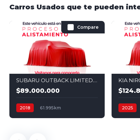
Carros Usados que te pueden int
Compare
SUBARU OUTBACK LIMITED. AUT 3,6 4X4 2018
$89.000.000
$124.
2018
61.995km
2025
Automático
Gasolina
4x4
Secuenci