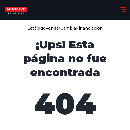
Catálogo
Vende/Cambia
Financiación
¡Ups! Esta
página no fue
encontrada
404