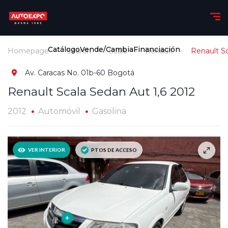
Catálogo
Vende/Cambia
Financiación
Homepage
Search
Scala
Renault
Renault Sc
Av. Caracas No. 01b-60 Bogotá
Renault Scala Sedan Aut 1,6 2012
2012
Automóvil
Gasolina