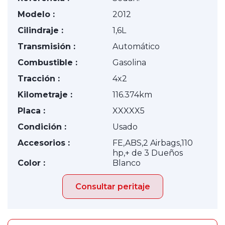
Modelo :
2012
Cilindraje :
1,6L
Transmisión :
Automático
Combustible :
Gasolina
Tracción :
4x2
Kilometraje :
116.374km
Placa :
XXXXX5
Condición :
Usado
Accesorios :
FE,ABS,2 Airbags,110
hp,+ de 3 Dueños
Color :
Blanco
Consultar peritaje