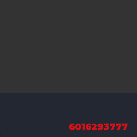
6016293777
s