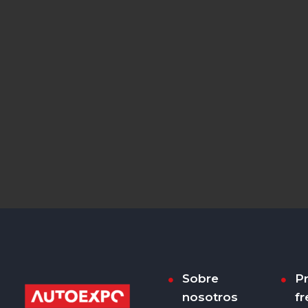
Sobre
P
nosotros
fr