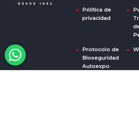
Pólitica de
Po
privacidad
T
d
P
Protocolo de
W
Bioseguridad
Autoexpo
Concesionario
LTDA
¿Quieres
trabajar con
nosotros?