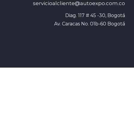
servicioalcliente@autoexpo.com.co
Diag. 117 # 45 -30, Bogotá

Av. Caracas No. 01b-60 Bogotá