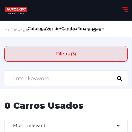
Catálogo
Vende/Cambia
Financiación
Homepage
Search
2008
Peugeot
Filters (3)
0 Carros Usados
Most Relevant