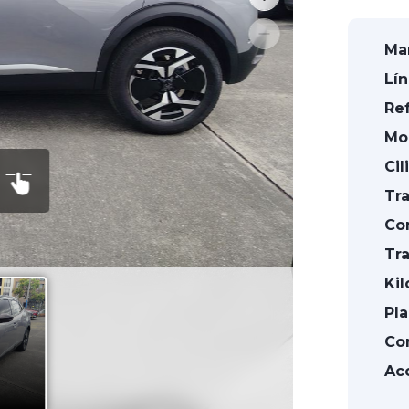
Mar
Lín
Ref
Mo
Cil
Tra
Co
Tra
Kil
Pla
Con
Acc