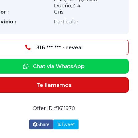
Dueño,Z-4
or :
Gris
vicio :
Particular
316 *** *** - reveal
Chat via WhatsApp
Te llamamos
Offer ID #1611970
Share
Tweet