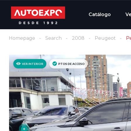
Catálogo
V
Homepage
Search
2008
Peugeot
P