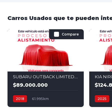
Carros Usados que te pueden int
Compare
SUBARU OUTBACK LIMITED. AUT 3,6 4X4 2018
$89.000.000
$124.
2018
61.995km
2025
Automático
Gasolina
4x4
Secuenci