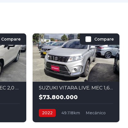
Compare
Compare
SUBARU FORESTER. SEC 2,0 4X4 2014
SUZUKI VITARA LIVE. MEC 1,6 4X2 2022
$73.800.000
2022
49.118km
Mecánico
x4
Gasolina
4x2