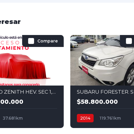
eresar
Compare
KIA NIRO ZENITH HEV. SEC 1,6 HYBRID 4X2 2025
800.000
$58.800.000
37.681km
2014
119.761km
al
Hybrid
4x2
Secuencial
Gasolina
4