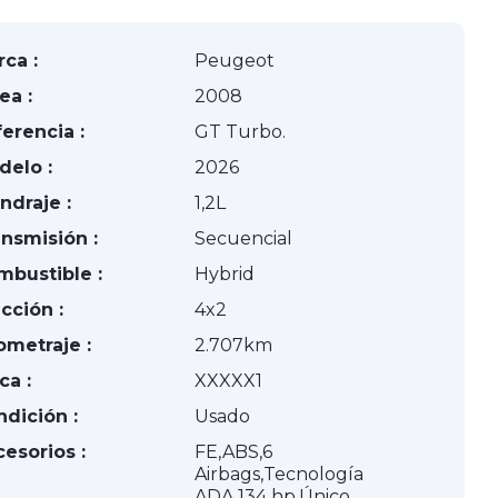
ca :
Peugeot
ea :
2008
erencia :
GT Turbo.
delo :
2026
indraje :
1,2L
nsmisión :
Secuencial
mbustible :
Hybrid
cción :
4x2
ometraje :
2.707km
ca :
XXXXX1
dición :
Usado
esorios :
FE,ABS,6
Airbags,Tecnología
ADA,134 hp,Único