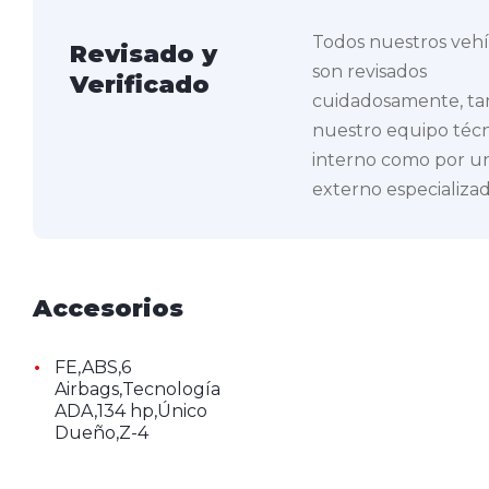
Todos nuestros veh
Revisado y
son revisados
Verificado
cuidadosamente, ta
nuestro equipo téc
interno como por un
externo especializad
Accesorios
•
FE,ABS,6
Airbags,Tecnología
ADA,134 hp,Único
Dueño,Z-4