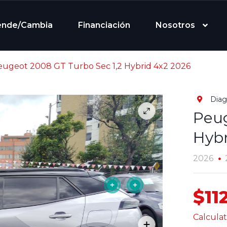
ende/Cambia
Financiación
Nosotros
eugeot 2008 GT Turbo Sec 1,2 Hybrid 4x2 2026
Diag
Peug
Hybr
2026
$11
Calculat