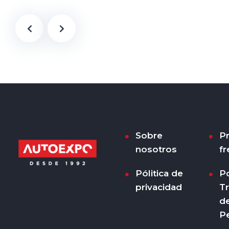
Sobre
P
nosotros
fr
Pólitica de
Po
privacidad
T
d
P