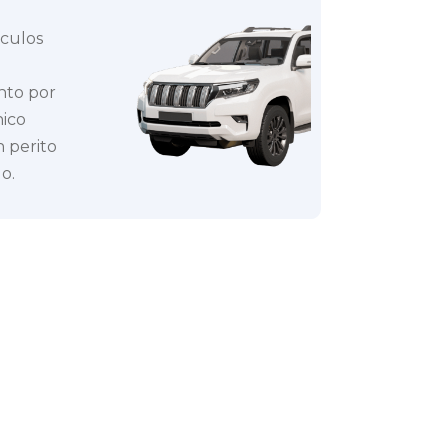
ículos
nto por
nico
 perito
o.