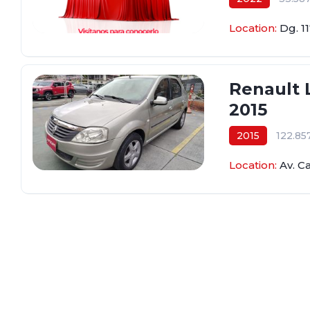
$65.800.000
Location:
Dg. 1
Renault 
2015
2015
122.8
$37.800.000
Location:
Av. C