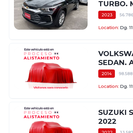
TURBO. M
2023
56.78
$71.800.000
Location:
Dg. 1
VOLKSWA
SEDAN. A
2014
98.58
$39.800.000
Location:
Dg. 1
SUZUKI S
2022
2022
33.58