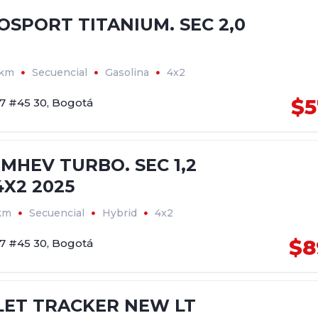
OSPORT TITANIUM. SEC 2,0
6km
Secuencial
Gasolina
4x2
$5
17 #45 30, Bogotá
 MHEV TURBO. SEC 1,2
4X2 2025
km
Secuencial
Hybrid
4x2
$8
17 #45 30, Bogotá
ET TRACKER NEW LT