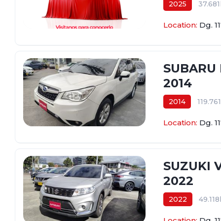
2025
37.68
$124.800.000
Location:
Dg. 1
SUBARU 
2014
2014
119.76
$58.800.000
Location:
Dg. 1
SUZUKI V
2022
2022
49.11
$73.800.000
Location:
Dg. 1