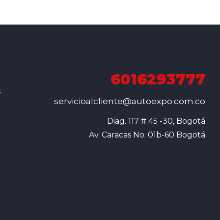
6016293777
s
servicioalcliente@autoexpo.com.co
Diag. 117 # 45 -30, Bogotá

Av. Caracas No. 01b-60 Bogotá