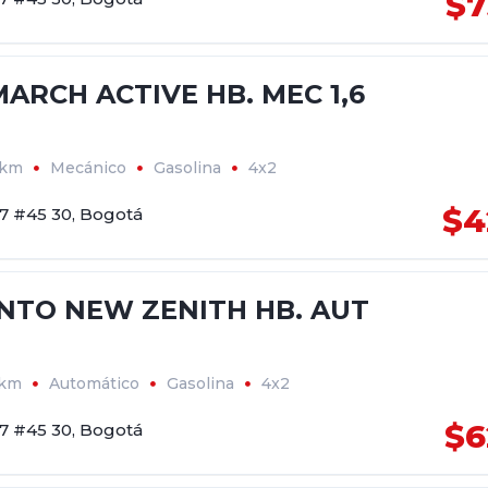
$7
ARCH ACTIVE HB. MEC 1,6
8km
Mecánico
Gasolina
4x2
$4
17 #45 30, Bogotá
ANTO NEW ZENITH HB. AUT
8km
Automático
Gasolina
4x2
$6
17 #45 30, Bogotá