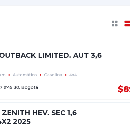
OUTBACK LIMITED. AUT 3,6
5km
Automático
Gasolina
4x4
$8
17 #45 30, Bogotá
 ZENITH HEV. SEC 1,6
4X2 2025