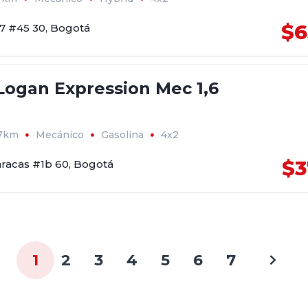
$6
17 #45 30, Bogotá
Logan Expression Mec 1,6
57km
Mecánico
Gasolina
4x2
$3
aracas #1b 60, Bogotá
1
2
3
4
5
6
7