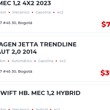
EC 1,2 4X2 2023
6km
Mecánico
Gasolina
4x2
$7
17 #45 30, Bogotá
GEN JETTA TRENDLINE
UT 2,0 2014
8km
Automático
Gasolina
4x2
$3
17 #45 30, Bogotá
WIFT HB. MEC 1,2 HYBRID
7km
Mecánico
Hybrid
4x2