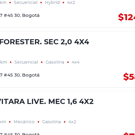
1km
Secuencial
Hybrid
4x2
$12
17 #45 30, Bogotá
FORESTER. SEC 2,0 4X4
1km
Secuencial
Gasolina
4x4
$5
17 #45 30, Bogotá
ITARA LIVE. MEC 1,6 4X2
8km
Mecánico
Gasolina
4x2
17 #45 30, Bogotá