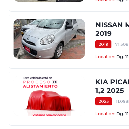
NISSAN M
2019
2019
71.30
$42.600.000
Location:
Dg. 1
KIA PIC
1,2 2025
2025
11.09
$62.800.000
Location:
Dg. 1