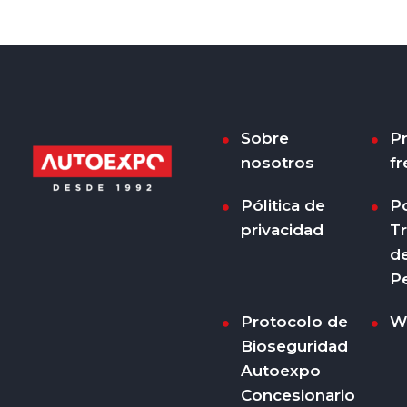
Sobre
P
nosotros
fr
Pólitica de
Po
privacidad
T
d
P
Protocolo de
W
Bioseguridad
Autoexpo
Concesionario