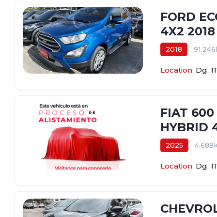
FORD EC
4X2 2018
2018
91.24
$57.600.000
Location:
Dg. 1
FIAT 600
HYBRID 
2025
4.689
$89.800.000
Location:
Dg. 1
CHEVROL