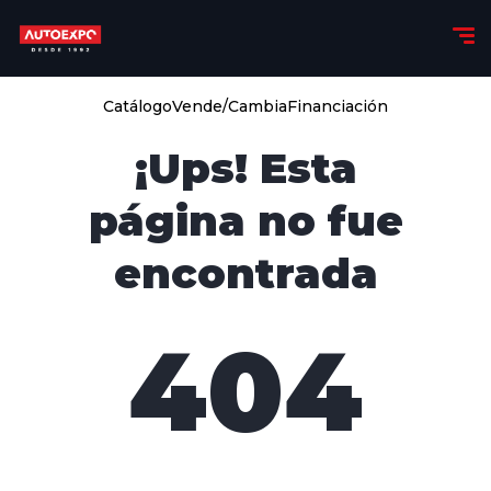
Catálogo
Vende/Cambia
Financiación
¡Ups! Esta
página no fue
encontrada
404