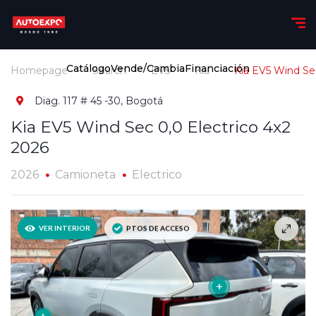
Catálogo
Vende/Cambia
Financiación
Homepage
Search
EV5
Kia
Kia EV5 Wind Sec
Diag. 117 # 45 -30, Bogotá
Kia EV5 Wind Sec 0,0 Electrico 4x2
2026
2026
Camioneta
Electrico