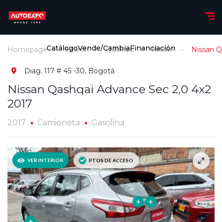
Catálogo
Vende/Cambia
Financiación
Homepage
Search
Qashqai
Nissan
Nissan Q
Diag. 117 # 45 -30, Bogotá
Nissan Qashqai Advance Sec 2,0 4x2
2017
2017
Camioneta
Gasolina