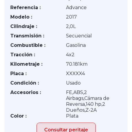
Referencia :
Advance
Modelo :
2017
Cilindraje :
2,0L
Transmisión :
Secuencial
Combustible :
Gasolina
Tracción :
4x2
Kilometraje :
70.181km
Placa :
XXXXX4
Condición :
Usado
Accesorios :
FE,ABS,2
Airbags,Cámara de
Reversa,140 hp,2
Dueños,Z-2A
Color :
Plata
Consultar peritaje