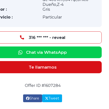
Dueño,Z-4
or :
Gris
vicio :
Particular
316 *** *** - reveal
Chat via WhatsApp
Te llamamos
Offer ID #1607284
Share
Tweet