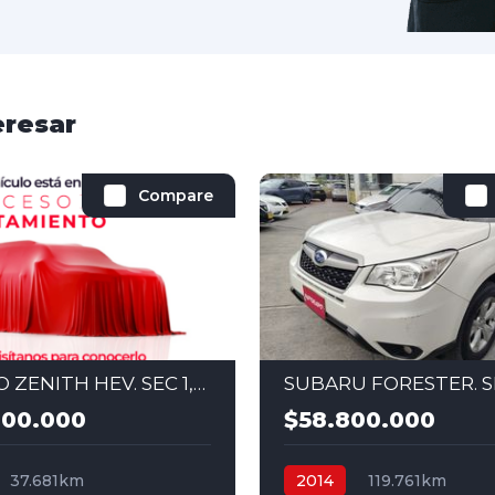
eresar
Compare
KIA NIRO ZENITH HEV. SEC 1,6 HYBRID 4X2 2025
800.000
$58.800.000
37.681km
2014
119.761km