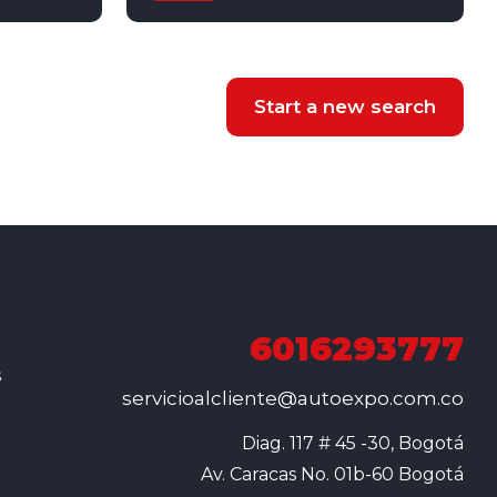
x4
Gasolina
4x2
Start a new search
6016293777
s
servicioalcliente@autoexpo.com.co
Diag. 117 # 45 -30, Bogotá

Av. Caracas No. 01b-60 Bogotá