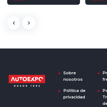
Automático
Gasolina
4x4
Secuenci
Sobre
P
nosotros
fr
Pólitica de
Po
privacidad
T
d