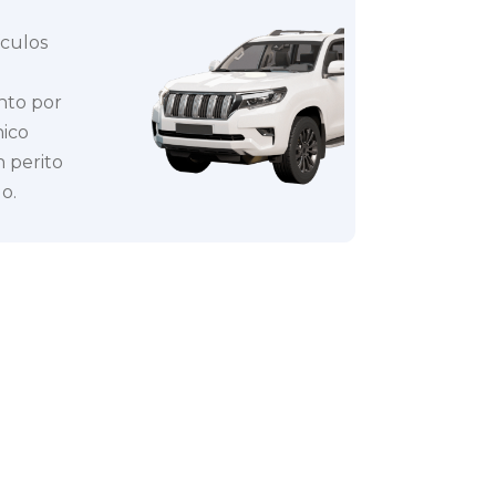
ículos
nto por
nico
 perito
o.