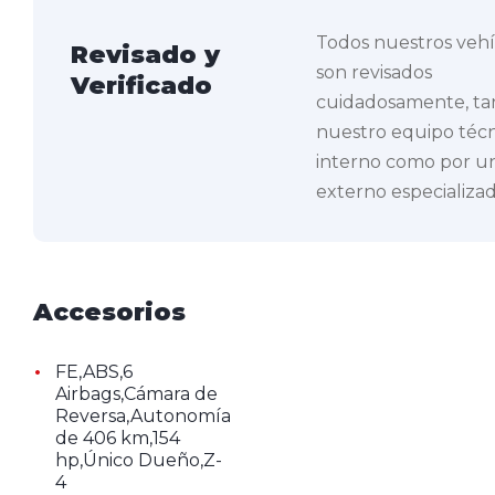
Todos nuestros veh
Revisado y
son revisados
Verificado
cuidadosamente, ta
nuestro equipo téc
interno como por un
externo especializad
Accesorios
•
FE,ABS,6
Airbags,Cámara de
Reversa,Autonomía
de 406 km,154
hp,Único Dueño,Z-
4