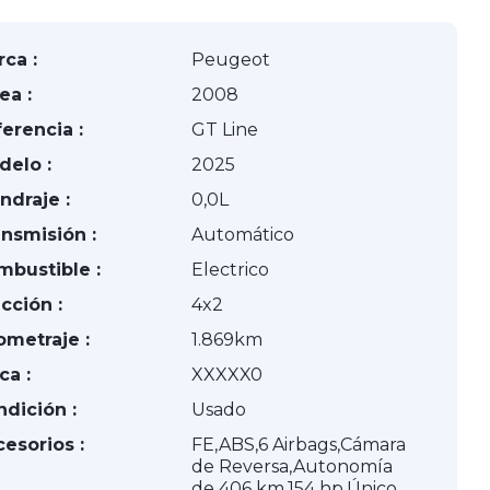
ca :
Peugeot
ea :
2008
erencia :
GT Line
delo :
2025
indraje :
0,0L
nsmisión :
Automático
mbustible :
Electrico
cción :
4x2
ometraje :
1.869km
ca :
XXXXX0
dición :
Usado
esorios :
FE,ABS,6 Airbags,Cámara
de Reversa,Autonomía
de 406 km,154 hp,Único