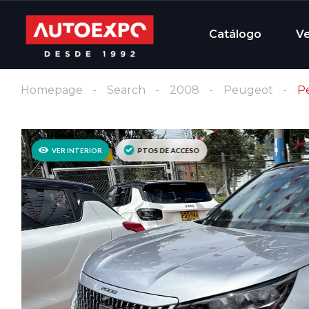
Catálogo
V
Homepage
Search
2008
Peugeot
Pe