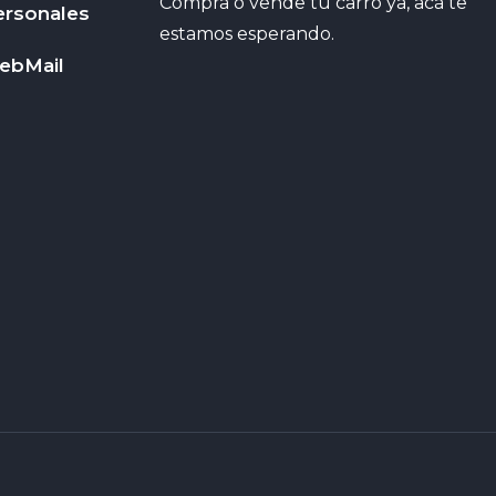
Compra o vende tu carro ya, acá te
ersonales
estamos esperando.
ebMail