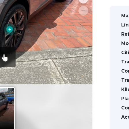
Mar
Lín
Ref
Mo
Cil
Tra
Co
Tra
Kil
Pla
Con
Acc