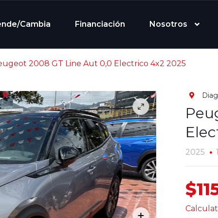
ende/Cambia
Financiación
Nosotros
ugeot 2008 GT Line Aut 0,0 Electrico 4x2 2025
Diag
Peug
Elec
2025
$11
Calculat