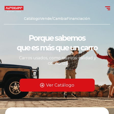
Catálogo
Vende/Cambia
Financiación
Porque sabemos
que es más que un carro
Carros usados, como nuevos: calidad y
confianza
Ver Catálogo