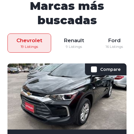
Marcas más
buscadas
Chevrolet
Renault
Ford
19 Listings
9 Listings
16 Listings
Compare