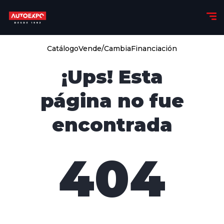
Catálogo
Vende/Cambia
Financiación
¡Ups! Esta
página no fue
encontrada
404