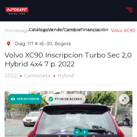
Catálogo
Vende/Cambia
Financiación
Homepage
Search
XC90.
Volvo
Volvo XC90 
Diag. 117 # 45 -30, Bogotá
Volvo XC90 Inscripcion Turbo Sec 2,0
Hybrid 4x4 7 p. 2022
2022
Camioneta
Hybrid