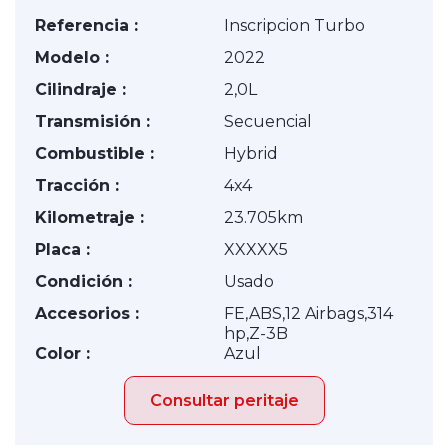
Referencia :
Inscripcion Turbo
Modelo :
2022
Cilindraje :
2,0L
Transmisión :
Secuencial
Combustible :
Hybrid
Tracción :
4x4
Kilometraje :
23.705km
Placa :
XXXXX5
Condición :
Usado
Accesorios :
FE,ABS,12 Airbags,314
hp,Z-3B
Color :
Azul
Consultar peritaje