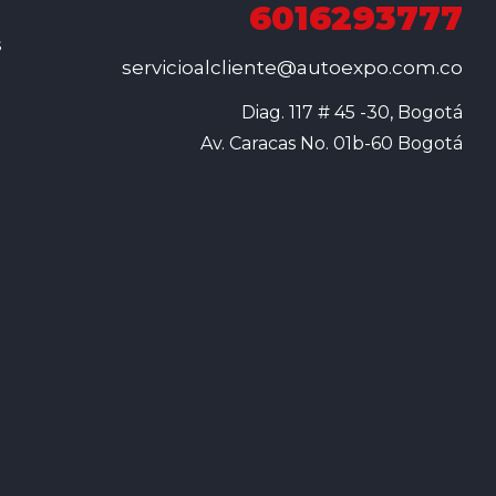
6016293777
s
servicioalcliente@autoexpo.com.co
Diag. 117 # 45 -30, Bogotá

Av. Caracas No. 01b-60 Bogotá