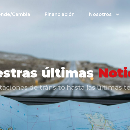
ende/Cambia
Financiación
Nosotros
stras últimas
Noti
iones de tránsito hasta las últimas te