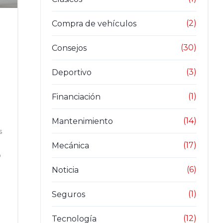
(2)
Compra de vehículos
(30)
Consejos
(3)
Deportivo
(1)
Financiación
(14)
Mantenimiento
s
(17)
Mecánica
o
(6)
Noticia
(1)
Seguros
(12)
Tecnología