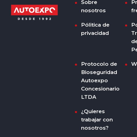
Sobre
P
nosotros
fr
Pólitica de
Po
privacidad
T
d
P
Protocolo de
W
Bioseguridad
Autoexpo
Concesionario
LTDA
¿Quieres
trabajar con
nosotros?