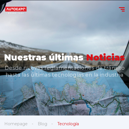
Nuestras últimas
Noticias
Desde nuevas reglamentaciones de tránsito
hasta las últimas tecnologías en la industria
Homepage
Blog
Tecnología