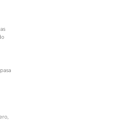
las
do
 pasa
ero,