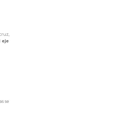
cruz,
 eje
ras se