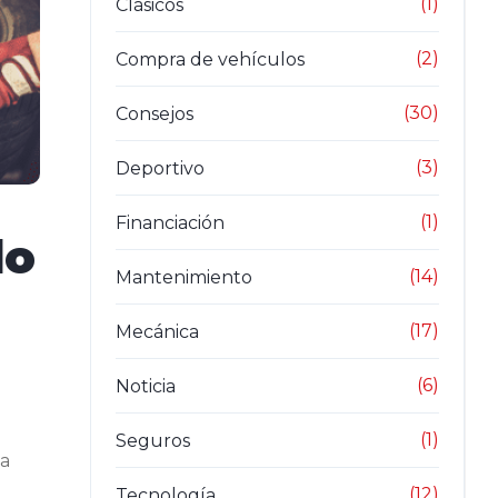
(1)
Clásicos
(2)
Compra de vehículos
(30)
Consejos
(3)
Deportivo
(1)
Financiación
lo
(14)
Mantenimiento
(17)
Mecánica
(6)
Noticia
(1)
Seguros
na
(12)
Tecnología