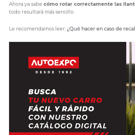
Ahora ya sabe
cómo rotar correctamente las llan
todo resultará más sencillo.
Le recomendamos leer:
¿Qué hacer en caso de reca