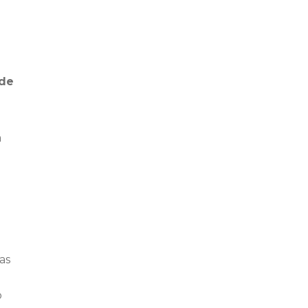
de
a
as
o