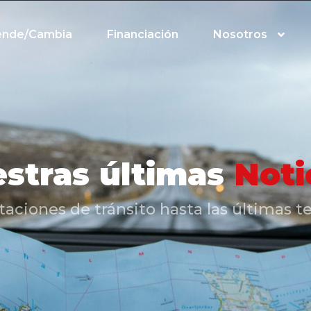
ende/Cambia
Financiación
Nosotros
stras últimas
Noti
iones de tránsito hasta las últimas te