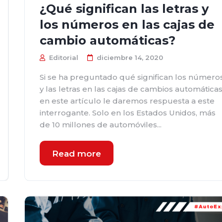
¿Qué significan las letras y
los números en las cajas de
cambio automáticas?
Editorial
diciembre 14, 2020
Si se ha preguntado qué significan los número
y las letras en las cajas de cambios automáticas
en este artículo le daremos respuesta a este
interrogante. Solo en los Estados Unidos, más
de 10 millones de automóviles...
Read more